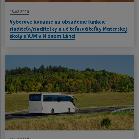
18.03.2026
Výberové konanie na obsadenie funkcie
riaditeľa/riaditeľky a učiteľa/učiteľky Materskej
školy s VJM v Nižnom Lánci