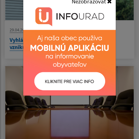
Nezobrazovať
29.04.2026
Vyhlásenie času zvýšeného nebezpečenstva
vzniku požiaru