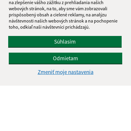
na zlepšenie vášho zážitku z prehliadania našich
webových stránok, na to, aby sme vám zobrazovali
Google reCaptcha Response
Odoslať správu
prispôsobený obsah a cielené reklamy, na analýzu
návštevnosti našich webových stránok a na pochopenie
toho, odkiaľ naši návštevníci prichádzajú.
Súhlasím
Úradné hodiny:
Deň
Čas doobeda
Čas poobede
Odmietam
Pondelok:
8:00 - 12:30
13:00 - 16:00
Utorok:
nestránkový deň
Zmeniť moje nastavenia
Streda:
8:00 - 12:30
13:00 - 16:00
Štvrtok:
nestránkový deň
Piatok:
8:00 - 12:00
Kontakt:
Obecný úrad Nižný Lánec
Nižný Lánec 54
044 73 Buzica