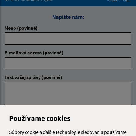
Napíšte nám:
Meno (povinné)
E-mailová adresa (povinné)
Text vašej správy (povinné)
Používame cookies
Oboznámil som sa so
spracúvaním osobných
Súbory cookie a ďalšie technológie sledovania používame
údajov