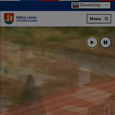
Slovenčina
Nižný Lánec
Menu
Oficiálna stránka