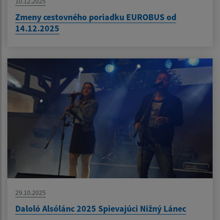
10.12.2025
Zmeny cestovného poriadku EUROBUS od
14.12.2025
29.10.2025
Daloló Alsólánc 2025 Spievajúci Nižný Lánec