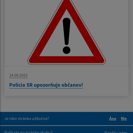
24.06.2025
Polícia SR upozorňuje občanov!
Je táto stránka užitočná?
Áno
Nie
Boli tieto 
Boli 
Našli ste na stránke chybu?
Napíšte nám