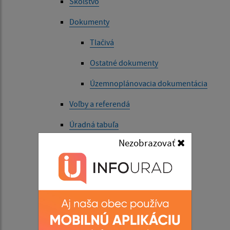
Školstvo
Dokumenty
Tlačivá
Ostatné dokumenty
Územnoplánovacia dokumentácia
Voľby a referendá
Úradná tabuľa
Nezobrazovať
Úradná tabuľa - archív
Život v obci
Aktuality
História
Súčasnosť