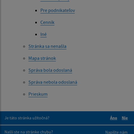
Pre podnikateľov
Cenník
Iné
Stránka sa nenašla
Mapa stránok
Správa bola odoslaná
Správa nebola odoslaná
Prieskum
Je táto stránka užitočná?
Áno
Nie
Boli tieto 
Boli 
Našli ste na stránke chybu?
Napíšte nám