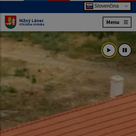
Slovenčina
Nižný Lánec
Menu
Oficiálna stránka