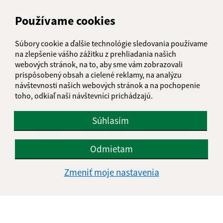
Google reCaptcha Response
Používame cookies
Odoslať správu
Súbory cookie a ďalšie technológie sledovania používame
na zlepšenie vášho zážitku z prehliadania našich
webových stránok, na to, aby sme vám zobrazovali
Úradné hodiny:
prispôsobený obsah a cielené reklamy, na analýzu
návštevnosti našich webových stránok a na pochopenie
Deň
Čas doobeda
Čas poobede
toho, odkiaľ naši návštevníci prichádzajú.
Pondelok:
8:00 - 12:30
13:00 - 16:00
Utorok:
nestránkový deň
Súhlasím
Streda:
8:00 - 12:30
13:00 - 16:00
Štvrtok:
nestránkový deň
Odmietam
Piatok:
8:00 - 12:00
Zmeniť moje nastavenia
Kontakt:
Obecný úrad Nižný Lánec
Nižný Lánec 54
044 73 Buzica