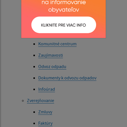
Fotogaléria
Videogaléria
Kultúra
Komunitné centrum
Zaujímavosti
Odvoz odpadu
Dokumenty k odvozu odpadov
Infoúrad
Zverejňovanie
Zmluvy
Faktúry