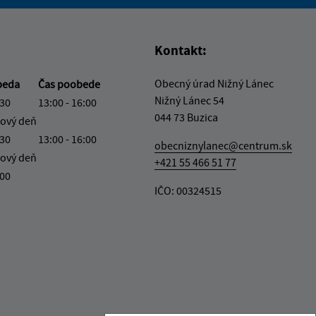
vás užitočné?
e pre vás užitočné?
Kontakt:
Obecný úrad Nižný Lánec
beda
Čas poobede
Nižný Lánec 54
:30
13:00 - 16:00
044 73 Buzica
ový deň
:30
13:00 - 16:00
obecniznylanec@centrum.sk
ový deň
+421 55 466 51 77
:00
IČO: 00324515