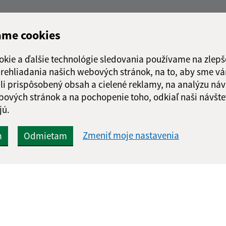
ame cookies
okie a ďalšie technológie sledovania používame na zlepš
 prehliadania našich webových stránok, na to, aby sme v
li prispôsobený obsah a cielené reklamy, na analýzu náv
bových stránok a na pochopenie toho, odkiaľ naši návšte
jú.
Zmeniť moje nastavenia
m
Odmietam
Rýchle odkazy:
Aktualiz