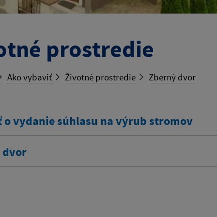
otné prostredie
Ako vybaviť
Životné prostredie
Zberný dvor
ť o vydanie súhlasu na výrub stromov
 dvor