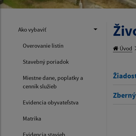
Živ
Ako vybaviť
Overovanie listín
Úvod
Stavebný poriadok
Žiados
Miestne dane, poplatky a
cenník služieb
Zberný
Evidencia obyvateľstva
Matrika
Evidencia stavieb