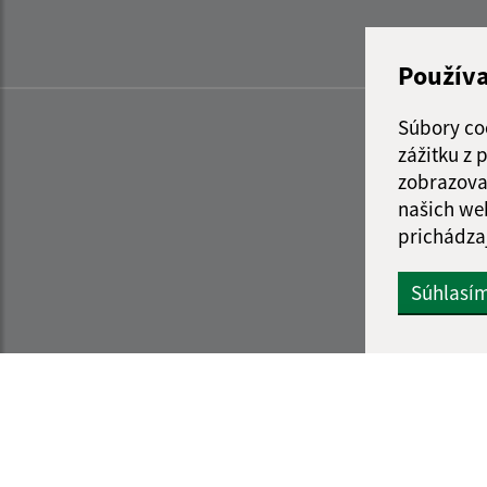
Použív
Súbory co
zážitku z
zobrazova
našich we
prichádza
Súhlasí
Informácie o stránke:
Navigácia: