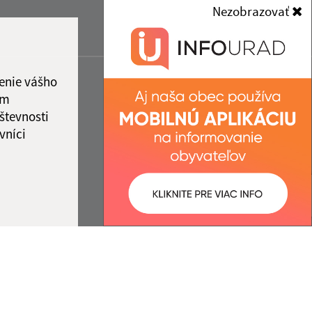
Nezobrazovať
enie vášho
ám
števnosti
vníci
ované:
Správca obsahu: