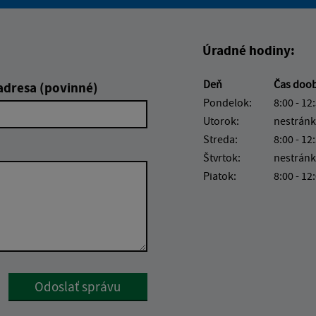
Boli tieto informácie pre 
Boli tieto informáci
Úradné hodiny:
Deň
Čas doo
adresa (povinné)
Pondelok:
8:00 - 12
Utorok:
nestránk
Streda:
8:00 - 12
Štvrtok:
nestránk
Piatok:
8:00 - 12
Google reCaptcha Response
Odoslať správu