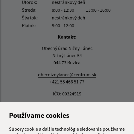
Utorok:
nestránkový deň
Streda:
8:00 - 12:30
13:00 - 16:00
Štvrtok:
nestránkový deň
Piatok:
8:00 - 12:00
Kontakt:
Obecný úrad Nižný Lánec
Nižný Lánec 54
044 73 Buzica
obecniznylanec@centrum.sk
+421 55 466 51 77
IČO: 00324515
Používame cookies
Súbory cookie a ďalšie technológie sledovania používame