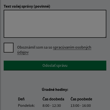
Text vašej správy (povinné)
Oboznámil som sa so
spracúvaním osobných
údajov
Google reCaptcha Response
Odoslať správu
Úradné hodiny:
Deň
Čas doobeda
Čas poobede
Pondelok:
8:00 - 12:30
13:00 - 16:00