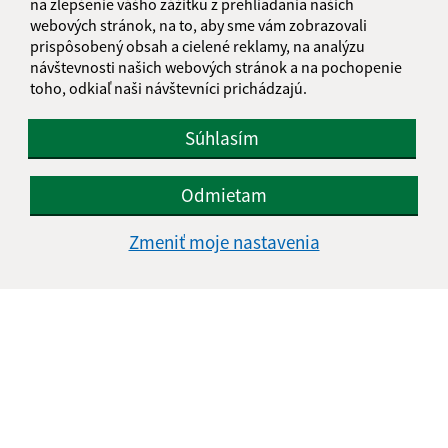
na zlepšenie vášho zážitku z prehliadania našich
webových stránok, na to, aby sme vám zobrazovali
prispôsobený obsah a cielené reklamy, na analýzu
návštevnosti našich webových stránok a na pochopenie
toho, odkiaľ naši návštevníci prichádzajú.
Súhlasím
Odmietam
Zmeniť moje nastavenia
Informácie o stránke:
Vyhlásenie o prístupnosti
Autorské práva
Ochrana osobných údajov
Navigácia:
Vytlačiť aktuálnu stránku
Mapa stránok