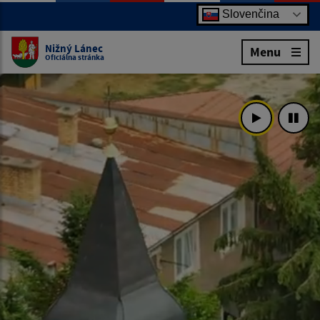
Slovenčina
Nižný Lánec
Menu
Oficiálna stránka