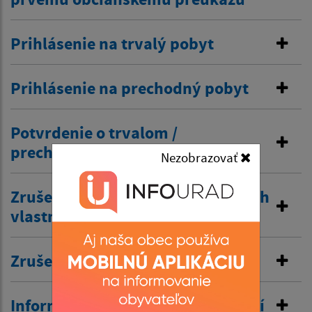
Prihlásenie na trvalý pobyt
Prihlásenie na prechodný pobyt
Potvrdenie o trvalom /
prechodnom pobyte
Nezobrazovať
Zrušenie trvalého pobytu na návrh
vlastníka budovy
Zrušenie prechodného pobytu
Informovanie o pobyte v zahraničí