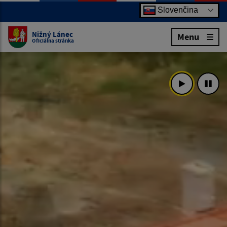
Slovenčina
Nižný Lánec
Menu
Oficiálna stránka