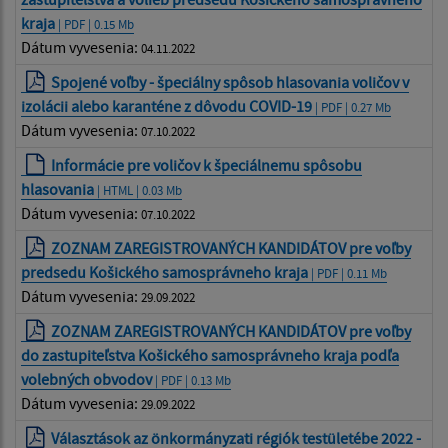
kraja
| PDF | 0.15 Mb
Dátum vyvesenia:
04.11.2022
Spojené voľby - špeciálny spôsob hlasovania voličov v
izolácii alebo karanténe z dôvodu COVID-19
| PDF | 0.27 Mb
Dátum vyvesenia:
07.10.2022
Informácie pre voličov k špeciálnemu spôsobu
hlasovania
| HTML | 0.03 Mb
Dátum vyvesenia:
07.10.2022
ZOZNAM ZAREGISTROVANÝCH KANDIDÁTOV pre voľby
predsedu Košického samosprávneho kraja
| PDF | 0.11 Mb
Dátum vyvesenia:
29.09.2022
ZOZNAM ZAREGISTROVANÝCH KANDIDÁTOV pre voľby
do zastupiteľstva Košického samosprávneho kraja podľa
volebných obvodov
| PDF | 0.13 Mb
Dátum vyvesenia:
29.09.2022
Választások az önkormányzati régiók testületébe 2022 -