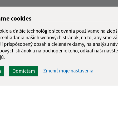
ame cookies
okie a ďalšie technológie sledovania používame na zlepš
 prehliadania našich webových stránok, na to, aby sme v
li prispôsobený obsah a cielené reklamy, na analýzu náv
bových stránok a na pochopenie toho, odkiaľ naši návšte
jú.
Zmeniť moje nastavenia
m
Odmietam
Rýchle odkazy:
Aktualiz