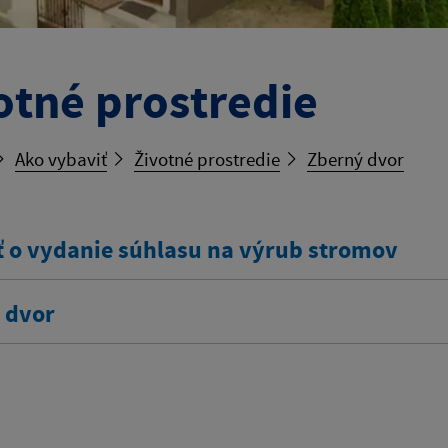
otné prostredie
Ako vybaviť
Životné prostredie
Zberný dvor
ť o vydanie súhlasu na výrub stromov
 dvor