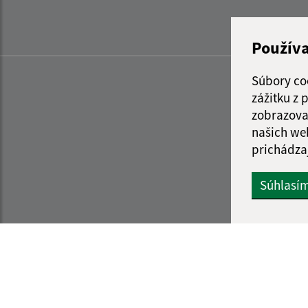
Použív
Súbory co
zážitku z
zobrazova
našich we
prichádza
Súhlasí
Informácie o stránke:
Navigácia: