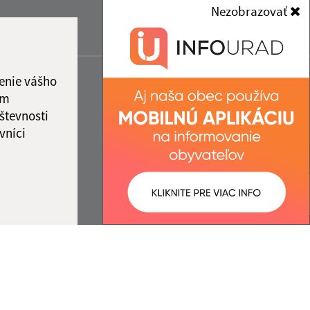
Nezobrazovať
enie vášho
ám
števnosti
vníci
ované:
Správca obsahu: