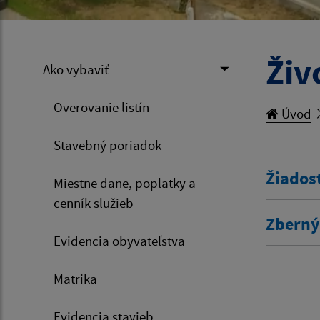
Živ
Ako vybaviť
Overovanie listín
Úvod
Stavebný poriadok
Žiados
Miestne dane, poplatky a
cenník služieb
Zberný
Evidencia obyvateľstva
Matrika
Evidencia stavieb