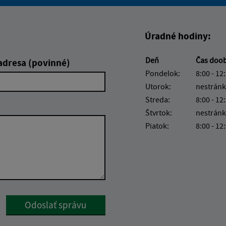
Boli tieto informácie pre 
Boli tieto informáci
Úradné hodiny:
Deň
Čas doo
adresa (povinné)
Pondelok:
8:00 - 12
Utorok:
nestránk
Streda:
8:00 - 12
Štvrtok:
nestránk
Piatok:
8:00 - 12
Google reCaptcha Response
Odoslať správu