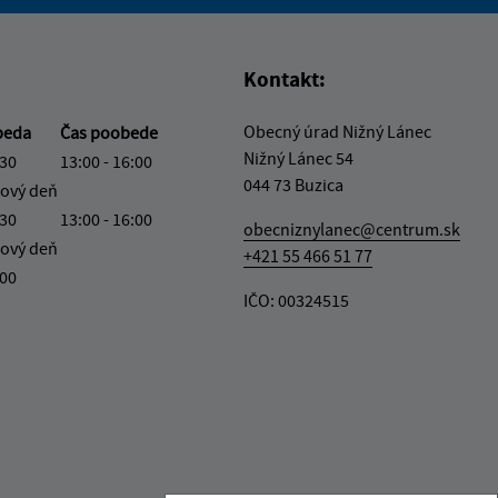
vás užitočné?
e pre vás užitočné?
Kontakt:
Obecný úrad Nižný Lánec
beda
Čas poobede
Nižný Lánec 54
:30
13:00 - 16:00
044 73 Buzica
ový deň
:30
13:00 - 16:00
obecniznylanec@centrum.sk
ový deň
+421 55 466 51 77
:00
IČO: 00324515