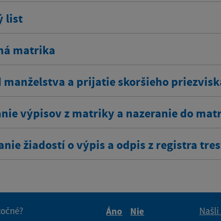
 list
ná matrika
 manželstva a prijatie skoršieho priezvisk
nie výpisov z matriky a nazeranie do mat
nie žiadostí o výpis a odpis z registra tre
itočné?
Našli
Áno
Nie