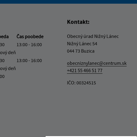
vás užitočné?
e pre vás užitočné?
Kontakt:
Obecný úrad Nižný Lánec
beda
Čas poobede
Nižný Lánec 54
:30
13:00 - 16:00
044 73 Buzica
ový deň
:30
13:00 - 16:00
obecniznylanec@centrum.sk
ový deň
+421 55 466 51 77
:00
IČO: 00324515