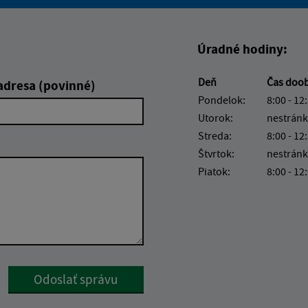
Boli tieto informácie pre 
Boli tieto informáci
Úradné hodiny:
Deň
Čas doo
adresa (povinné)
Pondelok:
8:00 - 12
Utorok:
nestránk
Streda:
8:00 - 12
Štvrtok:
nestránk
Piatok:
8:00 - 12
Google reCaptcha Response
Odoslať správu