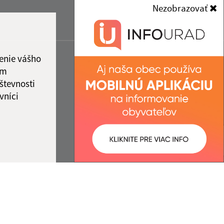
Nezobrazovať
enie vášho
ám
števnosti
vníci
ované:
Správca obsahu: