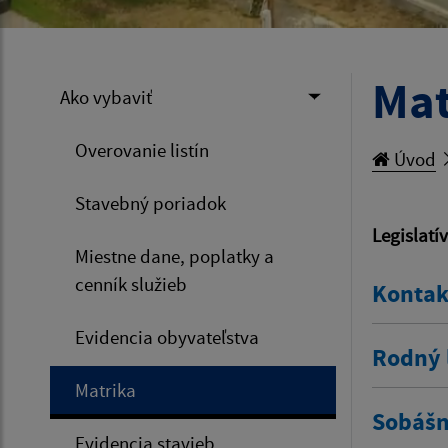
Mat
Ako vybaviť
Overovanie listín
Úvod
Stavebný poriadok
Legislatí
Miestne dane, poplatky a
cenník služieb
Kontak
Evidencia obyvateľstva
Rodný l
Matrika
Sobášny
Evidencia stavieb