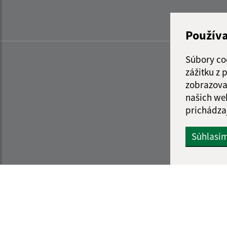
Použív
Súbory co
zážitku z
zobrazova
našich we
prichádza
Súhlasí
Informácie o stránke:
Navigácia: