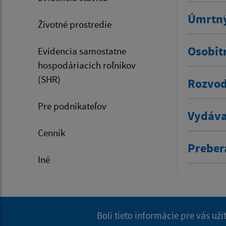
Úmrtný
Životné prostredie
Osobit
Evidencia samostatne
hospodáriacich roľníkov
(SHR)
Rozvod
Pre podnikateľov
Vydáva
Cenník
Prebera
Iné
Boli tieto informácie pre vás už