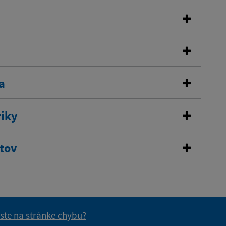
a
riky
stov
 ste na stránke chybu?