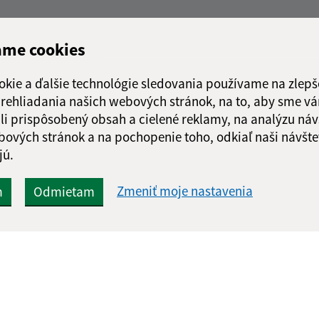
ame cookies
okie a ďalšie technológie sledovania používame na zlepš
 prehliadania našich webových stránok, na to, aby sme v
li prispôsobený obsah a cielené reklamy, na analýzu náv
bových stránok a na pochopenie toho, odkiaľ naši návšte
jú.
Zmeniť moje nastavenia
m
Odmietam
Rýchle odkazy:
Aktualiz