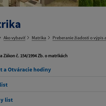
rika
Ako vybaviť
Matrika
Preberanie žiadostí o výpis a
va Zákon č. 154/1994 Zb. o matrikách
t a Otváracie hodiny
ist
 list