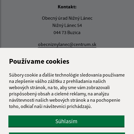
Kontakt:
Obecný úrad Nižný Lánec
Nižný Lánec 54
044 73 Buzica
obecniznylanec@centrum.sk
+421 55 466 51 77
Používame cookies
IČO: 00324515
Súbory cookie a ďalšie technológie sledovania používame
na zlepšenie vášho zážitku z prehliadania našich
webových stránok, na to, aby sme vám zobrazovali
prispôsobený obsah a cielené reklamy, na analýzu
návštevnosti našich webových stránok a na pochopenie
toho, odkiaľ naši návštevníci prichádzajú.
Súhlasím