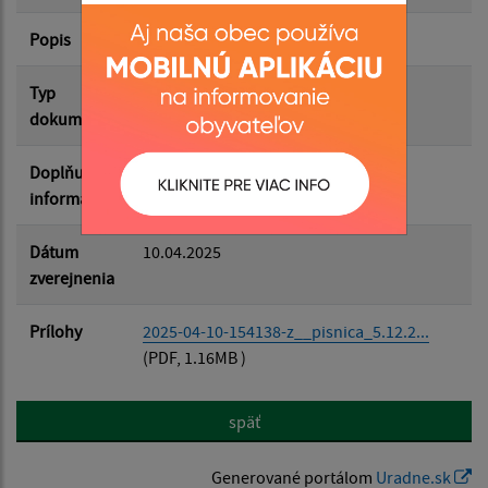
Popis
Filtrovať
Reset
Typ
Zasadnutia OZ
dokumentu
Doplňujúce
informácie
Dátum
10.04.2025
zverejnenia
Prílohy
2025-04-10-154138-z__pisnica_5.12.2...
(PDF, 1.16MB )
späť
Generované portálom
Uradne.sk