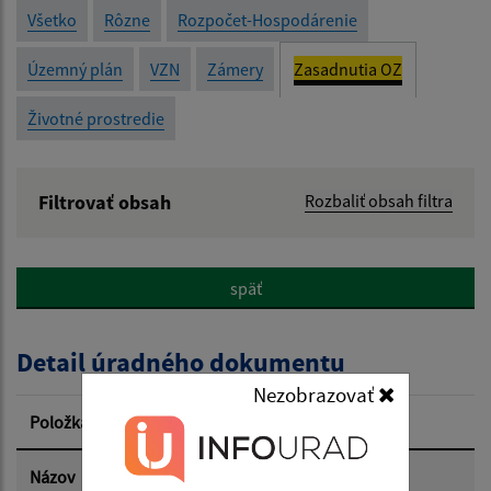
Všetko
Rôzne
Rozpočet-Hospodárenie
Územný plán
VZN
Zámery
Zasadnutia OZ
Životné prostredie
Filtrovať obsah
Rozbaliť obsah filtra
Názov:
späť
Popis:
Detail úradného dokumentu
Dátum zverejnenia od:
Nezobrazovať
Položka
Informácia
Dátum zverejnenia do:
Názov
Zápisnica 5.12.2024