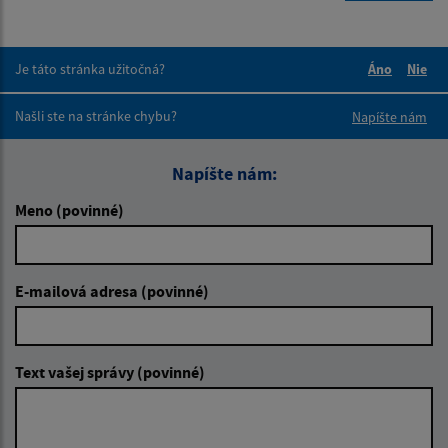
Je táto stránka užitočná?
Áno
Nie
Boli tieto 
Boli 
Našli ste na stránke chybu?
Napíšte nám
Napíšte nám:
Meno (povinné)
E-mailová adresa (povinné)
Text vašej správy (povinné)