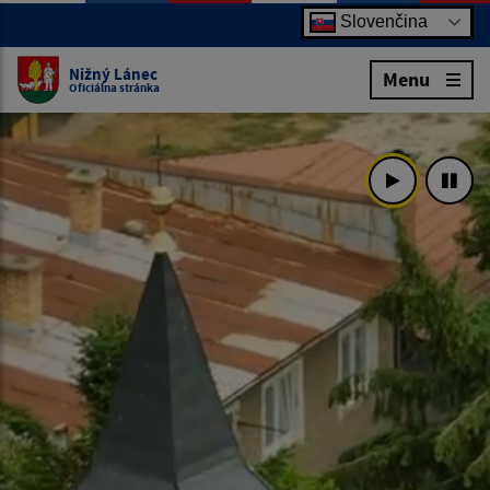
Slovenčina
Nižný Lánec
Menu
Oficiálna stránka