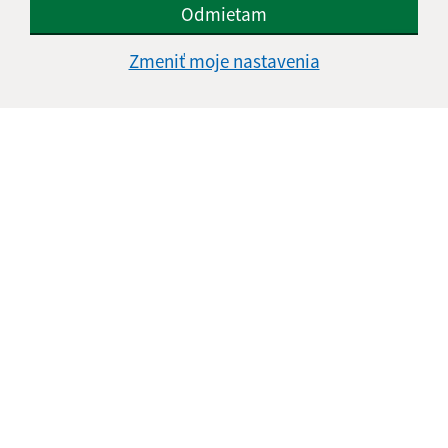
Odmietam
Zmeniť moje nastavenia
Informácie o stránke:
Vyhlásenie o prístupnosti
Autorské práva
Ochrana osobných údajov
Navigácia:
Vytlačiť aktuálnu stránku
Mapa stránok
Cookies
Rýchle odkazy:
Aktuality