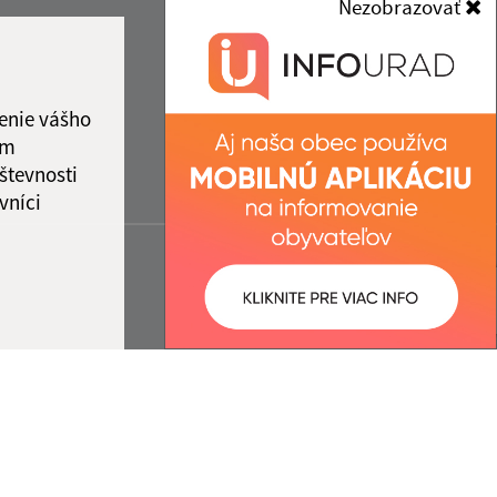
Nezobrazovať
enie vášho
ám
števnosti
vníci