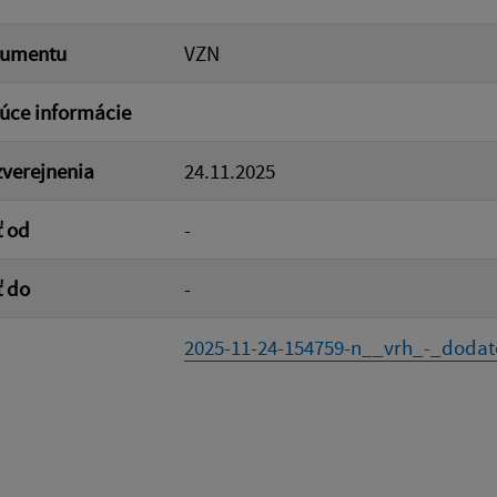
kumentu
VZN
úce informácie
verejnenia
24.11.2025
ť od
-
ť do
-
2025-11-24-154759-n__vrh_-_dodato