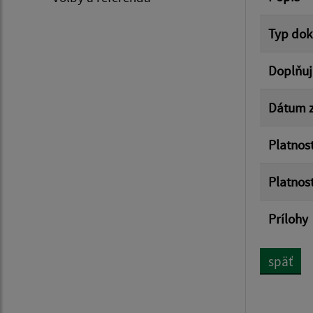
Typ do
Doplňuj
Dátum z
Platnos
Platnos
Prílohy
späť