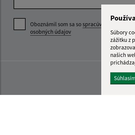
Použív
Oboznámil som sa so
spracúvaním
osobných údajov
Súbory co
zážitku z
zobrazova
našich we
prichádza
Súhlasí