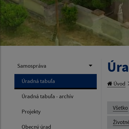
Úra
Samospráva
Úradná tabuľa
Úvod
Úradná tabuľa - archív
Všetko
Projekty
Životn
Obecný úrad