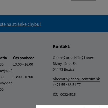
 ste na stránke chybu?
vás užitočné?
e pre vás užitočné?
Kontakt:
Obecný úrad Nižný Lánec
beda
Čas poobede
Nižný Lánec 54
:30
13:00 - 16:00
044 73 Buzica
ový deň
:30
13:00 - 16:00
obecniznylanec@centrum.sk
ový deň
+421 55 466 51 77
:00
IČO: 00324515