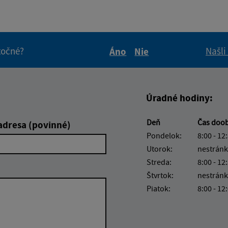
itočné?
Našli
Áno
Nie
Boli tieto informácie pre 
Boli tieto informáci
Úradné hodiny:
Deň
Čas doo
adresa (povinné)
Pondelok:
8:00 - 12
Utorok:
nestránk
Streda:
8:00 - 12
Štvrtok:
nestránk
Piatok:
8:00 - 12