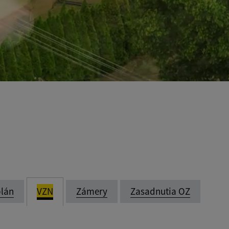
lán
VZN
Zámery
Zasadnutia OZ