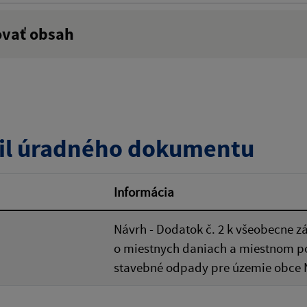
ovať obsah
:
Popis:
zverejnenia do:
Platnosť od:
il úradného dokumentu
ovať
Informácia
Návrh - Dodatok č. 2 k všeobecne z
o miestnych daniach a miestnom p
stavebné odpady pre územie obce 