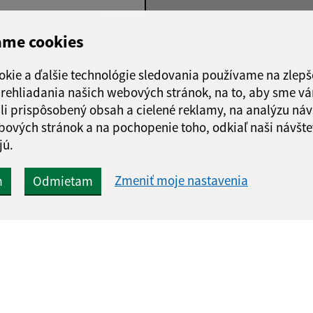
ame cookies
Google reCaptcha Response
Odoslať správu
okie a ďalšie technológie sledovania používame na zlepš
 prehliadania našich webových stránok, na to, aby sme v
li prispôsobený obsah a cielené reklamy, na analýzu náv
bových stránok a na pochopenie toho, odkiaľ naši návšte
jú.
Zmeniť moje nastavenia
m
Odmietam