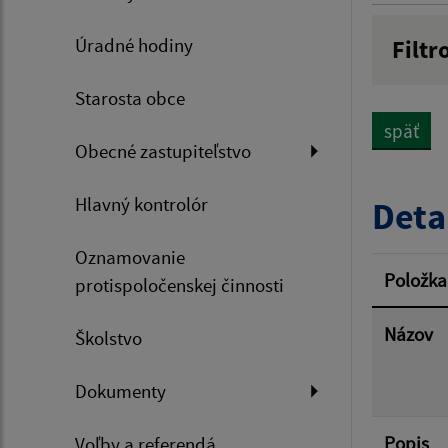
Úradné hodiny
Filtr
Názov
Starosta obce
späť
Obecné zastupiteľstvo
Dátum 
Hlavný kontrolór
Deta
Oznamovanie
Filtr
Položka
protispoločenskej činnosti
Názov
Školstvo
Dokumenty
Popis
Voľby a referendá