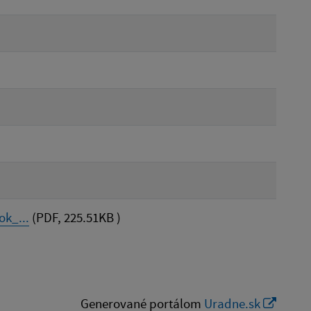
k_...
(PDF, 225.51KB )
Generované portálom
Uradne.sk