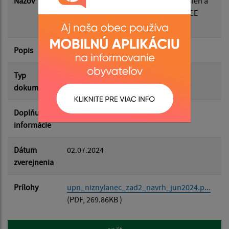
Názov
O Z N Á M E N I E O PREROKOVANÍ Zmien a
doplnkov č.2 ÚZEMNÉHO PLÁNU OBCE
NIŽNÝ LÁNEC
Filtrovať
Reset
Popis
Textová časť
Typ
Územný plán
dokumentu
Doplňujúce
informácie
Dátum
02.07.2024
zverejnenia
Prílohy
upn_niznylanec_zad2_navrh_jun2024.p...
(PDF, 269.86KB )