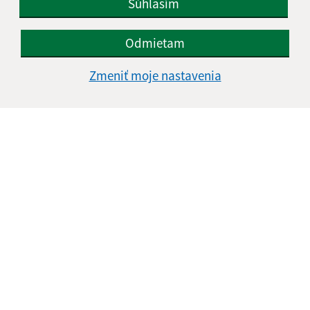
Súhlasím
Odmietam
Zmeniť moje nastavenia
Informácie o stránke:
Vyhlásenie o prístupnosti
Autorské práva
Ochrana osobných údajov
Navigácia:
Vytlačiť aktuálnu stránku
Mapa stránok
Cookies