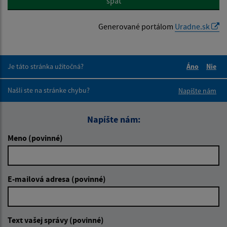
späť
Generované portálom
Uradne.sk
Je táto stránka užitočná?
Áno
Nie
Boli tieto 
Boli 
Našli ste na stránke chybu?
Napíšte nám
Napíšte nám:
Meno (povinné)
E-mailová adresa (povinné)
Text vašej správy (povinné)