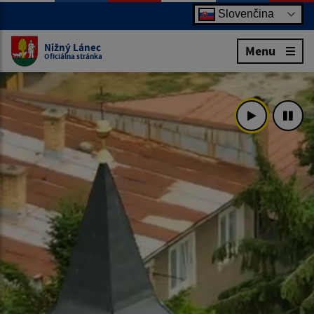
Slovenčina
Nižný Lánec
Menu
Oficiálna stránka