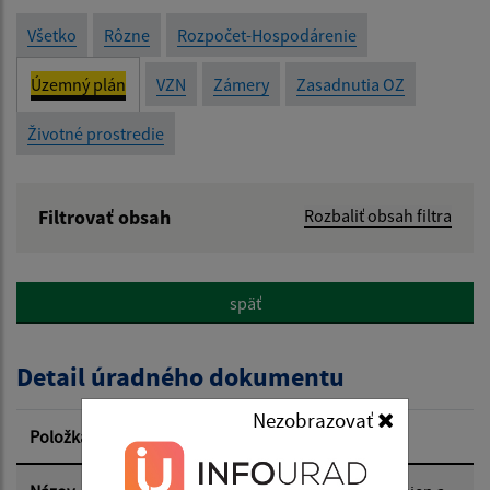
Všetko
Rôzne
Rozpočet-Hospodárenie
Územný plán
VZN
Zámery
Zasadnutia OZ
Životné prostredie
Filtrovať obsah
Rozbaliť obsah filtra
Názov:
späť
Popis:
Detail úradného dokumentu
Dátum zverejnenia od:
Nezobrazovať
Položka
Informácia
Dátum zverejnenia do: