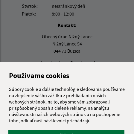
Štvrtok:
nestránkový deň
Piatok:
8:00 - 12:00
Kontakt:
Obecný úrad Nižný Lánec
Nižný Lánec 54
044 73 Buzica
obecniznylanec@centrum.sk
+421 55 466 51 77
Používame cookies
IČO: 00324515
Súbory cookie a ďalšie technológie sledovania používame
na zlepšenie vášho zážitku z prehliadania našich
webových stránok, na to, aby sme vám zobrazovali
prispôsobený obsah a cielené reklamy, na analýzu
návštevnosti našich webových stránok a na pochopenie
toho, odkiaľ naši návštevníci prichádzajú.